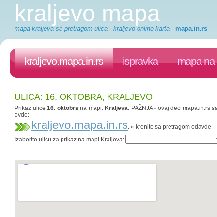
kraljevo mapa
mapa kraljeva sa pretragom ulica - kraljevo online karta
-
mapa.in.rs
kraljevo.mapa.in.rs
ispravka
mapa na 
ULICA: 16. OKTOBRA, KRALJEVO
Prikaz ulice
16. oktobra
na mapi.
Kraljeva
. PAŽNJA - ovaj deo mapa.in.rs saj
ovde:
kraljevo.mapa.in.rs
. « krenite sa pretragom odavde
Izaberite ulicu za prikaz na mapi Kraljeva: