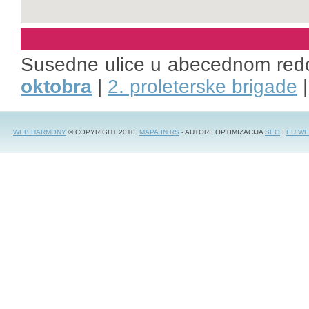
Susedne ulice u abecednom red
oktobra
|
2. proleterske brigade
WEB HARMONY
© COPYRIGHT 2010.
MAPA.IN.RS
- AUTORI: OPTIMIZACIJA
SEO
I
EU WE