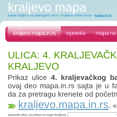
kraljevo mapa
mapa kraljeva sa pretragom ulica - kraljevo online karta
-
mapa.in.rs
kraljevo.mapa.in.rs
ispravka
mapa na 
ULICA: 4. KRALJEVAČ
KRALJEVO
Prikaz ulice
4. kraljevačkog ba
ovaj deo mapa.in.rs sajta je u fa
da za pretragu krenete od početn
kraljevo.mapa.in.rs
. 
Izaberite ulicu za prikaz na mapi Kraljeva: