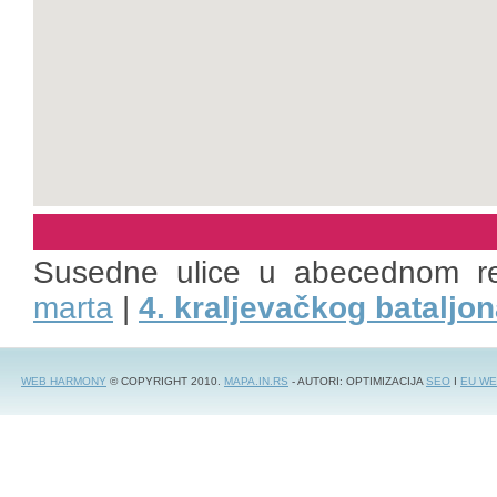
Susedne ulice u abecednom r
marta
|
4. kraljevačkog bataljo
WEB HARMONY
© COPYRIGHT 2010.
MAPA.IN.RS
- AUTORI: OPTIMIZACIJA
SEO
I
EU WE