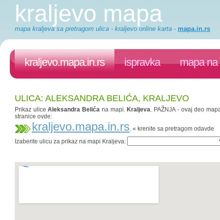
kraljevo mapa
mapa kraljeva sa pretragom ulica - kraljevo online karta
-
mapa.in.rs
kraljevo.mapa.in.rs
ispravka
mapa na 
ULICA: ALEKSANDRA BELIĆA, KRALJEVO
Prikaz ulice
Aleksandra Belića
na mapi.
Kraljeva
. PAŽNJA - ovaj deo mapa.
stranice ovde:
kraljevo.mapa.in.rs
. « krenite sa pretragom odavde
Izaberite ulicu za prikaz na mapi Kraljeva: