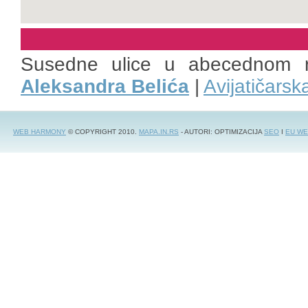
Susedne ulice u abecednom 
Aleksandra Belića
|
Avijatičarsk
WEB HARMONY
© COPYRIGHT 2010.
MAPA.IN.RS
- AUTORI: OPTIMIZACIJA
SEO
I
EU WE