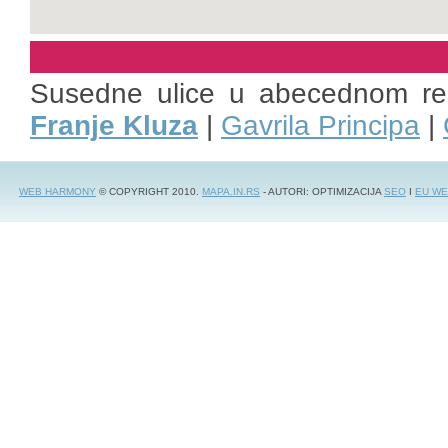
Susedne ulice u abecednom r
Franje Kluza
|
Gavrila Principa
|
WEB HARMONY
© COPYRIGHT 2010.
MAPA.IN.RS
- AUTORI: OPTIMIZACIJA
SEO
I
EU WE