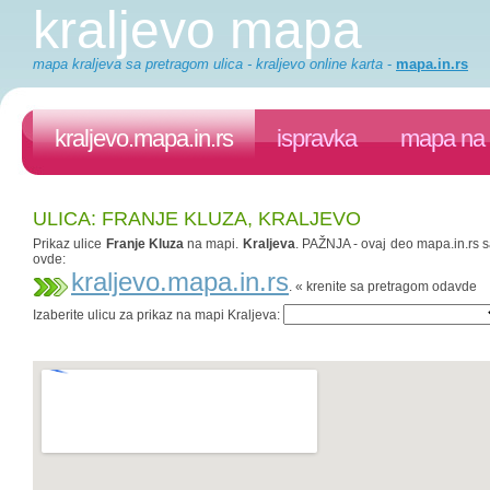
kraljevo mapa
mapa kraljeva sa pretragom ulica - kraljevo online karta
-
mapa.in.rs
kraljevo.mapa.in.rs
ispravka
mapa na 
ULICA: FRANJE KLUZA, KRALJEVO
Prikaz ulice
Franje Kluza
na mapi.
Kraljeva
. PAŽNJA - ovaj deo mapa.in.rs sa
ovde:
kraljevo.mapa.in.rs
. « krenite sa pretragom odavde
Izaberite ulicu za prikaz na mapi Kraljeva: