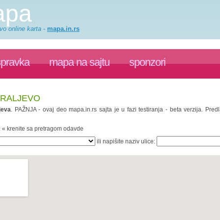
apa
vo online karta
-
mapa.in.rs
spravka
mapa na sajtu
sponzori
KRALJEVO
jeva
. PAŽNJA - ovaj deo mapa.in.rs sajta je u fazi testiranja - beta verzija. P
. « krenite sa pretragom odavde
ili napišite naziv ulice: