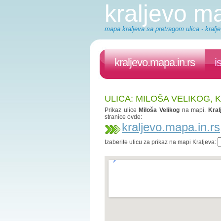
kraljevo m
mapa kraljeva sa pretragom ulica - kralje
kraljevo.mapa.in.rs
i
ULICA: MILOŠA VELIKOG, 
Prikaz ulice
Miloša Velikog
na mapi.
Kral
stranice ovde:
kraljevo.mapa.in.rs
Izaberite ulicu za prikaz na mapi Kraljeva: