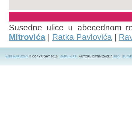
Susedne ulice u abecednom r
Mitrovića
|
Ratka Pavlovića
|
Rav
WEB HARMONY
© COPYRIGHT 2010.
MAPA.IN.RS
- AUTORI: OPTIMIZACIJA
SEO
I
EU WE