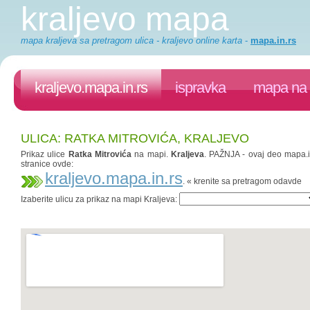
kraljevo mapa
mapa kraljeva sa pretragom ulica - kraljevo online karta
-
mapa.in.rs
kraljevo.mapa.in.rs
ispravka
mapa na 
ULICA: RATKA MITROVIĆA, KRALJEVO
Prikaz ulice
Ratka Mitrovića
na mapi.
Kraljeva
. PAŽNJA - ovaj deo mapa.in
stranice ovde:
kraljevo.mapa.in.rs
. « krenite sa pretragom odavde
Izaberite ulicu za prikaz na mapi Kraljeva: