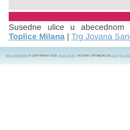
Susedne ulice u abecednom 
Toplice Milana
|
Trg Jovana Sar
WEB HARMONY
© COPYRIGHT 2010.
MAPA.IN.RS
- AUTORI: OPTIMIZACIJA
SEO
I
EU WE