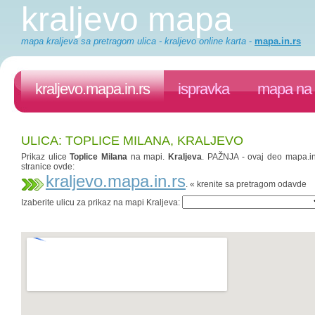
kraljevo mapa
mapa kraljeva sa pretragom ulica - kraljevo online karta
-
mapa.in.rs
kraljevo.mapa.in.rs
ispravka
mapa na 
ULICA: TOPLICE MILANA, KRALJEVO
Prikaz ulice
Toplice Milana
na mapi.
Kraljeva
. PAŽNJA - ovaj deo mapa.in.
stranice ovde:
kraljevo.mapa.in.rs
. « krenite sa pretragom odavde
Izaberite ulicu za prikaz na mapi Kraljeva: