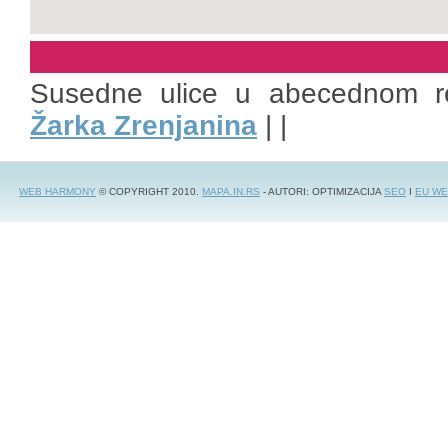
Susedne ulice u abecednom r
Žarka Zrenjanina
| |
WEB HARMONY
© COPYRIGHT 2010.
MAPA.IN.RS
- AUTORI: OPTIMIZACIJA
SEO
I
EU WE