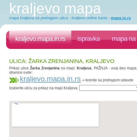
kraljevo mapa
mapa kraljeva sa pretragom ulica - kraljevo online karta
-
mapa.in.rs
kraljevo.mapa.in.rs
ispravka
mapa na 
ULICA: ŽARKA ZRENJANINA, KRALJEVO
Prikaz ulice
Žarka Zrenjanina
na mapi.
Kraljeva
. PAŽNJA - ovaj deo mapa.i
stranice ovde:
kraljevo.mapa.in.rs
. « krenite sa pretragom odavde
Izaberite ulicu za prikaz na mapi Kraljeva: