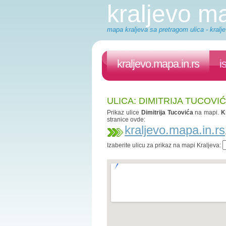
kraljevo m
mapa kraljeva sa pretragom ulica - kralje
kraljevo.mapa.in.rs
i
ULICA: DIMITRIJA TUCOVI
Prikaz ulice
Dimitrija Tucovića
na mapi.
K
stranice ovde:
kraljevo.mapa.in.rs
Izaberite ulicu za prikaz na mapi Kraljeva: