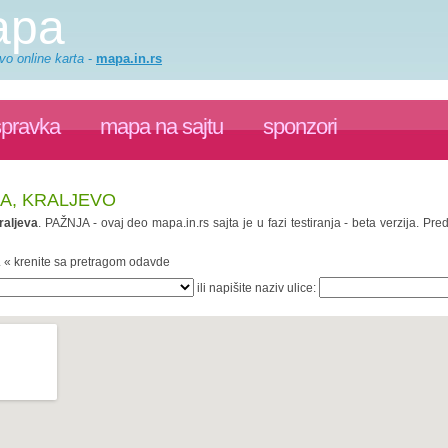
apa
vo online karta
-
mapa.in.rs
spravka
mapa na sajtu
sponzori
ĆA, KRALJEVO
raljeva
. PAŽNJA - ovaj deo mapa.in.rs sajta je u fazi testiranja - beta verzija. 
. « krenite sa pretragom odavde
ili napišite naziv ulice: