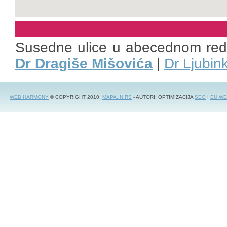
Susedne ulice u abecednom re
Dr Dragiše Mišovića
|
Dr Ljubin
WEB HARMONY
© COPYRIGHT 2010.
MAPA.IN.RS
- AUTORI: OPTIMIZACIJA
SEO
I
EU WE