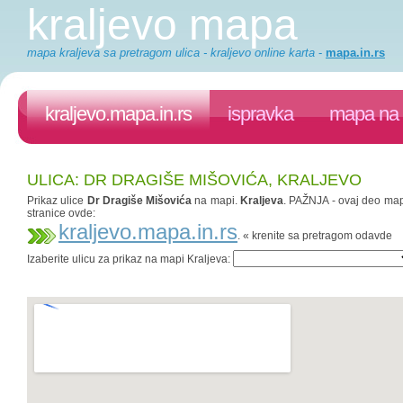
kraljevo mapa
mapa kraljeva sa pretragom ulica - kraljevo online karta
-
mapa.in.rs
kraljevo.mapa.in.rs
ispravka
mapa na 
ULICA: DR DRAGIŠE MIŠOVIĆA, KRALJEVO
Prikaz ulice
Dr Dragiše Mišovića
na mapi.
Kraljeva
. PAŽNJA - ovaj deo mapa
stranice ovde:
kraljevo.mapa.in.rs
. « krenite sa pretragom odavde
Izaberite ulicu za prikaz na mapi Kraljeva: