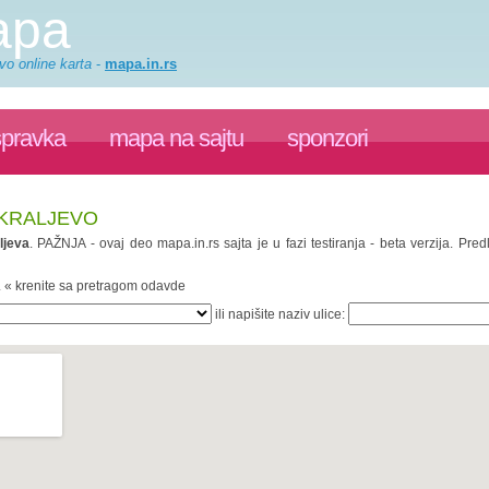
apa
vo online karta
-
mapa.in.rs
spravka
mapa na sajtu
sponzori
 KRALJEVO
ljeva
. PAŽNJA - ovaj deo mapa.in.rs sajta je u fazi testiranja - beta verzija. P
. « krenite sa pretragom odavde
ili napišite naziv ulice: