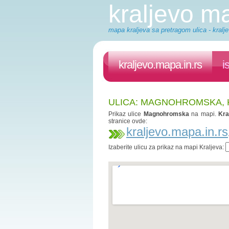
kraljevo m
mapa kraljeva sa pretragom ulica - kralje
kraljevo.mapa.in.rs
i
ULICA: MAGNOHROMSKA,
Prikaz ulice
Magnohromska
na mapi.
Kra
stranice ovde:
kraljevo.mapa.in.rs
Izaberite ulicu za prikaz na mapi Kraljeva: