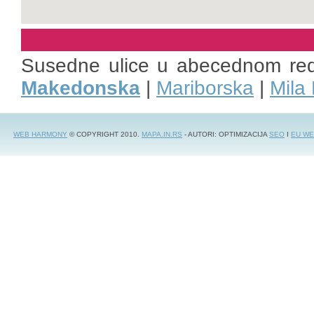
Susedne ulice u abecednom re
Makedonska
|
Mariborska
|
Mila
WEB HARMONY
© COPYRIGHT 2010.
MAPA.IN.RS
- AUTORI: OPTIMIZACIJA
SEO
I
EU WE