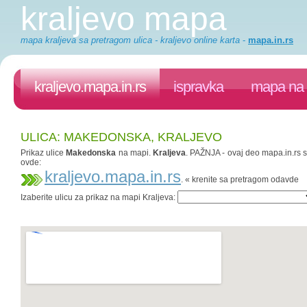
kraljevo mapa
mapa kraljeva sa pretragom ulica - kraljevo online karta
-
mapa.in.rs
kraljevo.mapa.in.rs
ispravka
mapa na 
ULICA: MAKEDONSKA, KRALJEVO
Prikaz ulice
Makedonska
na mapi.
Kraljeva
. PAŽNJA - ovaj deo mapa.in.rs sa
ovde:
kraljevo.mapa.in.rs
. « krenite sa pretragom odavde
Izaberite ulicu za prikaz na mapi Kraljeva: