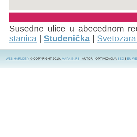
Susedne ulice u abecednom re
stanica
|
Studenička
|
Svetozara
WEB HARMONY
© COPYRIGHT 2010.
MAPA.IN.RS
- AUTORI: OPTIMIZACIJA
SEO
I
EU WE