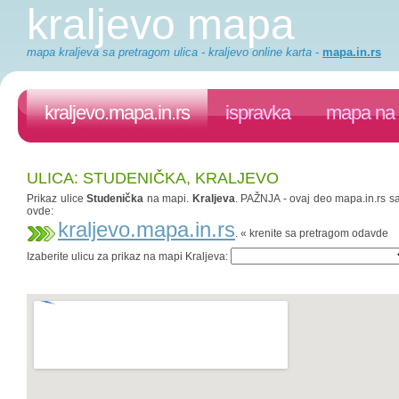
kraljevo mapa
mapa kraljeva sa pretragom ulica - kraljevo online karta
-
mapa.in.rs
kraljevo.mapa.in.rs
ispravka
mapa na 
ULICA: STUDENIČKA, KRALJEVO
Prikaz ulice
Studenička
na mapi.
Kraljeva
. PAŽNJA - ovaj deo mapa.in.rs saj
ovde:
kraljevo.mapa.in.rs
. « krenite sa pretragom odavde
Izaberite ulicu za prikaz na mapi Kraljeva: