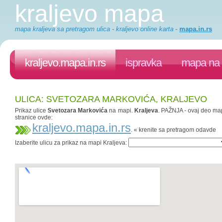
kraljevo mapa
mapa kraljeva sa pretragom ulica - kraljevo online karta
-
mapa.in.rs
kraljevo.mapa.in.rs
ispravka
mapa na 
ULICA: SVETOZARA MARKOVIĆA, KRALJEVO
Prikaz ulice
Svetozara Markovića
na mapi.
Kraljeva
. PAŽNJA - ovaj deo mapa
stranice ovde:
kraljevo.mapa.in.rs
. « krenite sa pretragom odavde
Izaberite ulicu za prikaz na mapi Kraljeva: