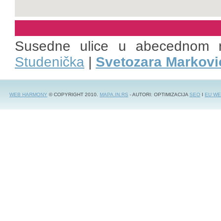
Susedne ulice u abecednom 
Studenička
|
Svetozara Markovi
WEB HARMONY
© COPYRIGHT 2010.
MAPA.IN.RS
- AUTORI: OPTIMIZACIJA
SEO
I
EU WE