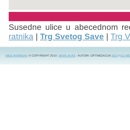
Susedne ulice u abecednom re
ratnika
|
Trg Svetog Save
|
Trg V
WEB HARMONY
© COPYRIGHT 2010.
MAPA.IN.RS
- AUTORI: OPTIMIZACIJA
SEO
I
EU WE