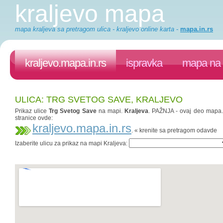
kraljevo mapa
mapa kraljeva sa pretragom ulica - kraljevo online karta
-
mapa.in.rs
kraljevo.mapa.in.rs
ispravka
mapa na 
ULICA: TRG SVETOG SAVE, KRALJEVO
Prikaz ulice
Trg Svetog Save
na mapi.
Kraljeva
. PAŽNJA - ovaj deo mapa.in
stranice ovde:
kraljevo.mapa.in.rs
. « krenite sa pretragom odavde
Izaberite ulicu za prikaz na mapi Kraljeva: