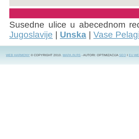
Susedne ulice u abecednom re
Jugoslavije
|
Unska
|
Vase Pelag
WEB HARMONY
© COPYRIGHT 2010.
MAPA.IN.RS
- AUTORI: OPTIMIZACIJA
SEO
I
EU WE